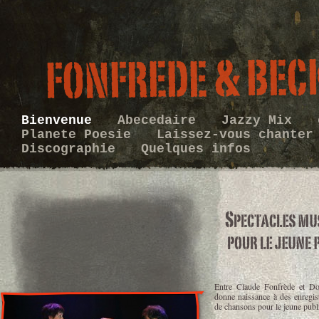
Bienvenue
Abecedaire
Jazzy Mix
Planete Poesie
Laissez-vous chante
Discographie
Quelques infos
Entre Claude Fonfrède et Do
donne naissance à des enregis
de chansons pour le jeune publ