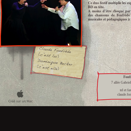
Ce duo festif multiplie les exp
BD en tête.
A moins d’être choqué par c
des chansons de Fonfrède e
musicales et pédagogiques à 
Fonf
7 allée Gabrielle 
tel et fax : 01
claude.fonfred